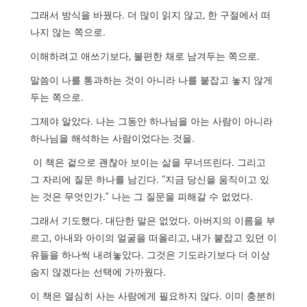
그래서 방식을 바꿨다
.
더 많이 읽지 않고
,
한 구절에서 떠
나지 않는 쪽으로
.
이해하려고 애쓰기보다
,
불편한 채로 남겨두는 쪽으로
.
말씀이 나를 통과하는 것이 아니라 나를 붙잡고 놓지 않게
두는 쪽으로
.
그제야 알았다
.
나는 그동안 하나님을 아는 사람이 아니라
하나님을 해석하는 사람이었다는 것을
.
이 책은 겉으로 괜찮아 보이는 삶을 무너뜨린다
.
그리고
그 자리에 질문 하나를 남긴다
. “
지금 당신을 움직이고 있
는 것은 무엇인가
.”
나는 그 질문을 피해갈 수 없었다
.
그래서 기도했다
.
대단한 말은 없었다
.
아버지의 이름을 부
르고
,
아내와 아이의 얼굴을 떠올리고
,
내가 붙잡고 있던 이
유들을 하나씩 내려놓았다
.
그것은 기도라기보다 더 이상
숨지 않겠다는 선택에 가까웠다
.
이 책은 열심히 사는 사람에게 필요하지 않다
.
이미 충분히