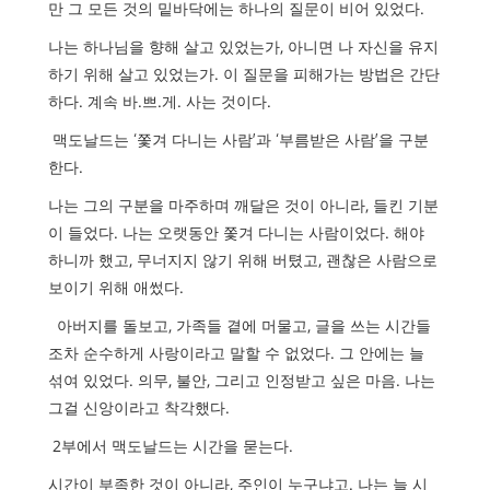
만 그 모든 것의 밑바닥에는 하나의 질문이 비어 있었다
.
나는 하나님을 향해 살고 있었는가
,
아니면 나 자신을 유지
하기 위해 살고 있었는가
.
이 질문을 피해가는 방법은 간단
하다
.
계속 바
.
쁘
.
게
.
사는 것이다
.
맥도날드는
‘
쫓겨 다니는 사람
’
과
‘
부름받은 사람
’
을 구분
한다
.
나는 그의 구분을 마주하며 깨달은 것이 아니라
,
들킨 기분
이 들었다
.
나는 오랫동안 쫓겨 다니는 사람이었다
.
해야
하니까 했고
,
무너지지 않기 위해 버텼고
,
괜찮은 사람으로
보이기 위해 애썼다
.
아버지를 돌보고
,
가족들 곁에 머물고
,
글을 쓰는 시간들
조차 순수하게 사랑이라고 말할 수 없었다
.
그 안에는 늘
섞여 있었다
.
의무
,
불안
,
그리고 인정받고 싶은 마음
.
나는
그걸 신앙이라고 착각했다
.
2
부에서 맥도날드는 시간을 묻는다
.
시간이 부족한 것이 아니라
,
주인이 누구냐고
.
나는 늘 시