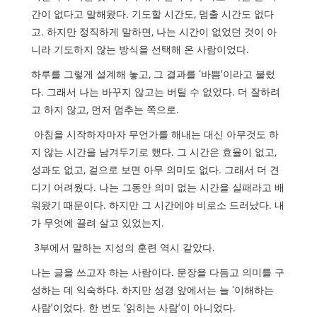
간이 없다고 말해왔다
.
기도할 시간도
,
멈출 시간도 없다
고
.
하지만 정직하게 말하면
,
나는 시간이 없었던 것이 아
니라 기도하지 않는 방식을 선택해 온 사람이었다
.
하루를 그렇게 설계해 놓고
,
그 결과를
‘
바쁨
’
이라고 불렀
다
.
그래서 나는 바꾸지 않고는 버틸 수 없었다
.
더 잘하려
고 하지 않고
,
먼저 멈추는 쪽으로
.
아침을 시작하자마자 무언가를 해내는 대신 아무것도 하
지 않는 시간을 남겨두기로 했다
.
그 시간은 효율이 없고
,
성과도 없고
,
겉으로 보면 아무 의미도 없다
.
그래서 더 견
디기 어려웠다
.
나는 그동안 의미 없는 시간을 실패라고 배
워왔기 때문이다
.
하지만 그 시간에야 비로소 드러났다
.
내
가 무엇에 끌려 살고 있었는지
.
3
부에서 말하는 지성의 훈련 역시 같았다
.
나는 글을 쓰고자 하는 사람이다
.
문장을 다듬고 의미를 구
성하는 데 익숙하다
.
하지만 성경 앞에서는 늘
‘
이해하는
사람
’
이었다
.
한 번도
‘
읽히는 사람
’
이 아니었다
.