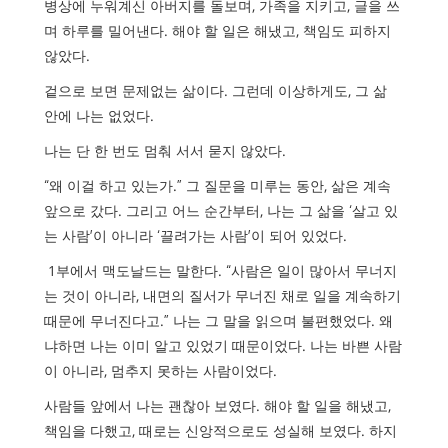
병상에 누워계신 아버지를 돌보며
,
가족을 지키고
,
글을 쓰
며 하루를 밀어낸다
.
해야 할 일은 해냈고
,
책임도 피하지
않았다
.
겉으로 보면 문제없는 삶이다
.
그런데 이상하게도
,
그 삶
안에 나는 없었다
.
나는 단 한 번도 멈춰 서서 묻지 않았다
.
“
왜 이걸 하고 있는가
.”
그 질문을 미루는 동안
,
삶은 계속
앞으로 갔다
.
그리고 어느 순간부터
,
나는 그 삶을
‘
살고 있
는 사람
’
이 아니라
‘
끌려가는 사람
’
이 되어 있었다
.
1
부에서 맥도날드는 말한다
. “
사람은 일이 많아서 무너지
는 것이 아니라
,
내면의 질서가 무너진 채로 일을 계속하기
때문에 무너진다고
.”
나는 그 말을 읽으며 불편했었다
.
왜
냐하면 나는 이미 알고 있었기 때문이었다
.
나는 바쁜 사람
이 아니라
,
멈추지 못하는 사람이었다
.
사람들 앞에서 나는 괜찮아 보였다
.
해야 할 일을 해냈고
,
책임을 다했고
,
때로는 신앙적으로도 성실해 보였다
.
하지