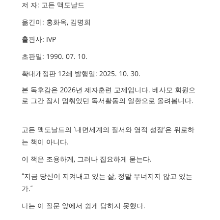
저 자
:
고든 맥도날드
옮긴이
:
홍화옥
,
김명희
출판사
: IVP
초판일
: 1990. 07. 10.
확대개정판
12
쇄 발행일
: 2025. 10. 30.
본 독후감은
2026
년 제자훈련 교제입니다
.
베사모 회원으
로 그간 잠시 멈춰있던 독서활동의 일환으로 올려봅니다
.
고든 맥도날드의
‘
내면세계의 질서와 영적 성장
’
은 위로하
는 책이 아니다
.
이 책은 조용하게
,
그러나 집요하게 묻는다
.
“
지금 당신이 지켜내고 있는 삶
,
정말 무너지지 않고 있는
가
.”
나는 이 질문 앞에서 쉽게 답하지 못했다
.