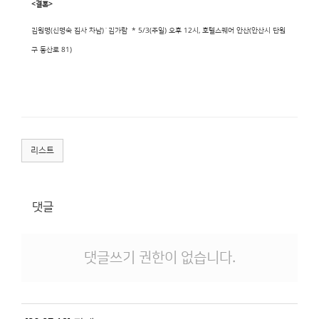
<결혼>
김원명(신명숙 집사 차남)˙김가람 * 5/3(주일) 오후 12시, 호텔스퀘어 안산(안산시 단원
구 동산로 81)
리스트
댓글
댓글쓰기 권한이 없습니다.