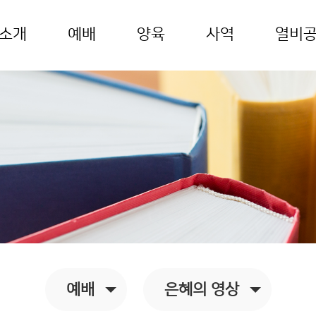
소개
예배
양육
사역
열비
예배
은혜의 영상