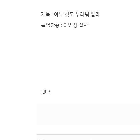
제목 : 아무 것도 두려워 말라
특별찬송 : 이민정 집사
댓글