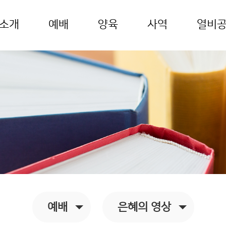
소개
예배
양육
사역
열비
예배
은혜의 영상