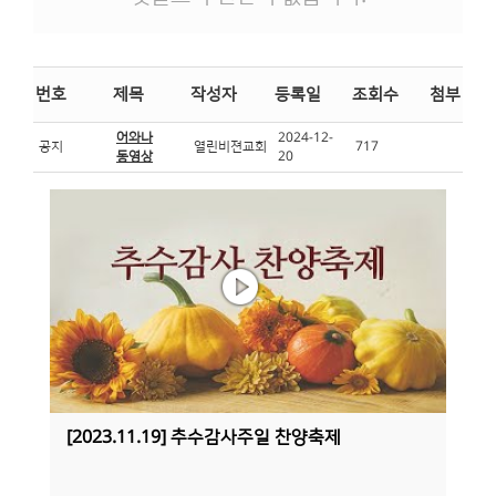
번호
제목
작성자
등록일
조회수
첨부 파일
어와나
2024-12-
공지
열린비젼교회
717
동영상
20
[2023.11.19] 추수감사주일 찬양축제