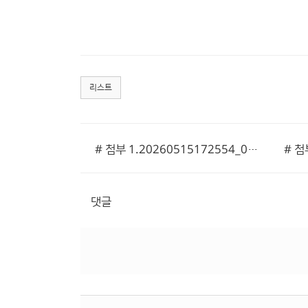
리스트
# 첨부 1.20260515172554_00001.jpg
댓글