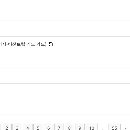
 순서지-비전트립 기도 카드)
2
3
4
5
6
7
8
9
10
55
...