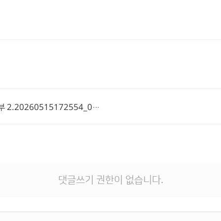
# 첨부 2.20260515172554_00002.jpg
댓글쓰기 권한이 없습니다.