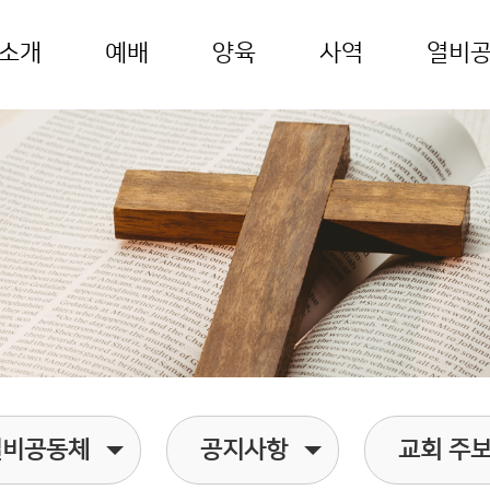
소개
예배
양육
사역
열비
열비공동체
공지사항
교회 주