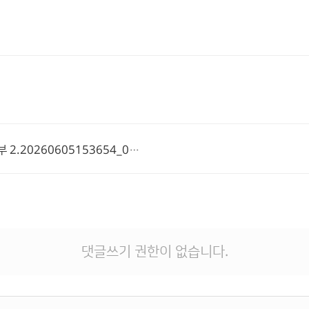
# 첨부 2.20260605153654_00002.jpg
댓글쓰기 권한이 없습니다.