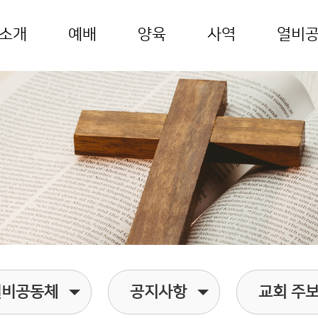
소개
예배
양육
사역
열비
열비공동체
공지사항
교회 주