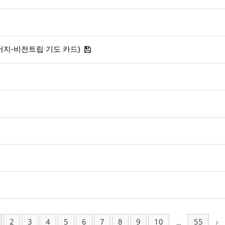
 순서지-비전트립 기도 카드)
2
3
4
5
6
7
8
9
10
55
...