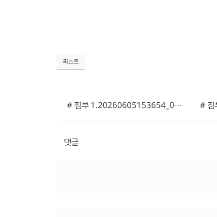
리스트
# 첨부 1.20260605153654_00001.jpg
댓글