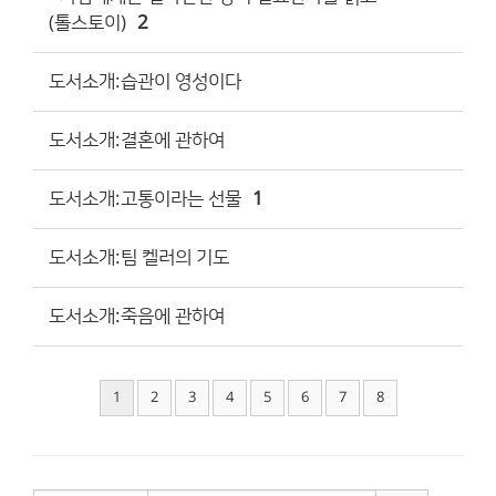
(톨스토이)
2
도서소개:습관이 영성이다
도서소개:결혼에 관하여
도서소개:고통이라는 선물
1
도서소개:팀 켈러의 기도
도서소개:죽음에 관하여
1
2
3
4
5
6
7
8