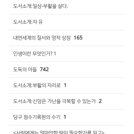
도서소개:일상-부활을 살다.
도서소개:자 유
내면세계의 질서와 영적 성장
165
인생이란 무엇인가? 1
도둑의 아들
742
도서소개:부활의 자리로
1
도서소개:신앙은 가난을 극복할 수 있는가
2
당구 점수기록원의 수기
1
<사람에게는 얼마만한 땅이 필요한가를 읽고>