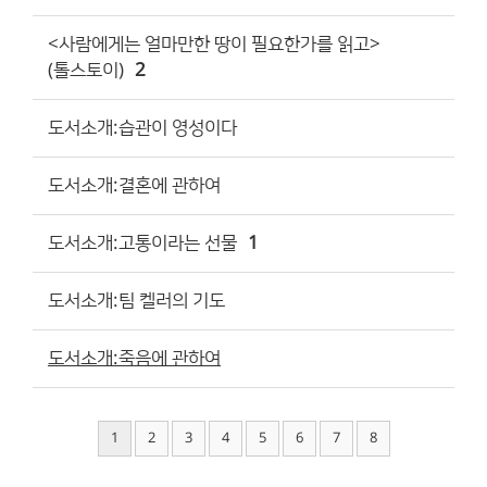
<사람에게는 얼마만한 땅이 필요한가를 읽고>
(톨스토이)
2
도서소개:습관이 영성이다
도서소개:결혼에 관하여
도서소개:고통이라는 선물
1
도서소개:팀 켈러의 기도
도서소개:죽음에 관하여
1
2
3
4
5
6
7
8