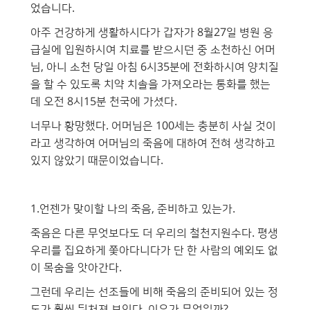
었습니다.
아주 건강하게 생활하시다가 갑자가 8월27일 병원 응
급실에 입원하시여 치료를 받으시던 중 소천하신 어머
님, 아니 소천 당일 아침 6시35분에 전화하시여 양치질
을 할 수 있도록 치약 치솔을 가져오라는 통화를 했는
데 오전 8시15분 천국에 가셨다.
너무나 황망했다. 어머님은 100세는 충분히 사실 것이
라고 생각하여 어머님의 죽음에 대하여 전혀 생각하고
있지 않았기 때문이었습니다.
1.언젠가 맞이할 나의 죽음, 준비하고 있는가.
죽음은 다른 무엇보다도 더 우리의 철천지원수다. 평생
우리를 집요하게 쫓아다니다가 단 한 사람의 예외도 없
이 목숨을 앗아간다.
그런데 우리는 선조들에 비해 죽음의 준비되어 있는 정
도가 훨씬 뒤처져 보인다. 이유가 무엇일까?