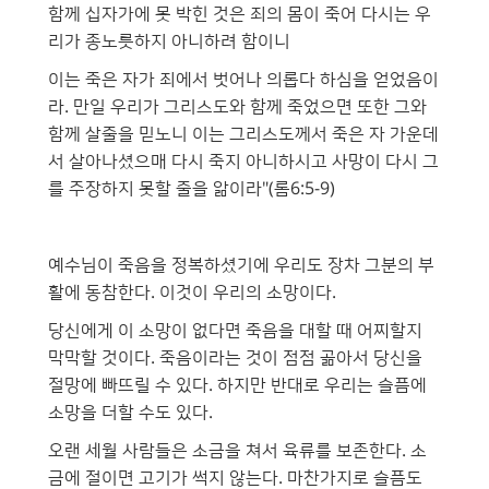
함께 십자가에 못 박힌 것은 죄의 몸이 죽어 다시는 우
리가 종노릇하지 아니하려 함이니
이는 죽은 자가 죄에서 벗어나 의롭다 하심을 얻었음이
라. 만일 우리가 그리스도와 함께 죽었으면 또한 그와
함께 살줄을 믿노니 이는 그리스도께서 죽은 자 가운데
서 살아나셨으매 다시 죽지 아니하시고 사망이 다시 그
를 주장하지 못할 줄을 앎이라"(롬6:5-9)
예수님이 죽음을 정복하셨기에 우리도 장차 그분의 부
활에 동참한다. 이것이 우리의 소망이다.
당신에게 이 소망이 없다면 죽음을 대할 때 어찌할지
막막할 것이다. 죽음이라는 것이 점점 곪아서 당신을
절망에 빠뜨릴 수 있다. 하지만 반대로 우리는 슬픔에
소망을 더할 수도 있다.
오랜 세월 사람들은 소금을 쳐서 육류를 보존한다. 소
금에 절이면 고기가 썩지 않는다. 마찬가지로 슬픔도