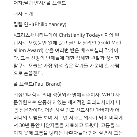
저자:필립 얀시/ 폴 브랜드
저자 소개
필립 얀시(Philip Yancey)
<크리스채니티투데이 Christianity Today> 지의 편
집자로 오랫동안 일해 왔고 골드메달리언 (Gold Med
allion Award) 상을 여러번 받은 베스트셀러 작가이
다. 그는 신앙의 난제들에 대한 섬세한 관찰과 정직한
탐구로 오늘날 가장 영성 깊은 작가들 가운데 한 사람
으로 손꼽힌다.
폴 브랜드(Paul Brand)
워싱턴대학교 의대 정형외과 명예교수이자, WHO 자
문위원으로 활동하고 있는 세계적인 외과의사이자 나
병 전문가이다. 어린 시절 인도 선교사인 아버지와 어
머니의 모범을 보며 자럈던 저자는 의사가 되어 미국에
서 30년 동안 나환자들을 치료하고 도왔다. 고통을 느
끼지 못해 고통을 당하는 나환자들과 함께 살면서 그는