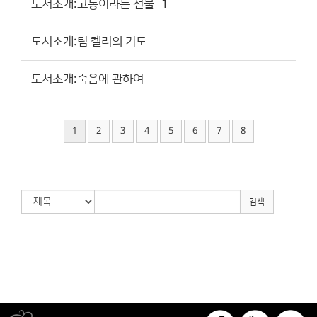
도서소개:고통이라는 선물
1
도서소개:팀 켈러의 기도
도서소개:죽음에 관하여
1
2
3
4
5
6
7
8
검색