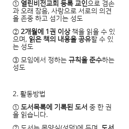
①
열린비전교회 등록 교인
으로 겸손
과 오래 참음, 사랑으로 서로의 의견
을 존중 하고 섬기는 성도
②
2개월에 1권 이상
책을 읽을 수 있
으며,
읽은 책의 내용을 공유
할 수 있
는 성도
③ 모임에서 정하는
규칙을 준수
하는
성도
2. 활동방법
①
도서목록에 기록된 도서
중 한 권
을 읽습니다.
② 도서는 목양실(성덕)에 두며,
도서